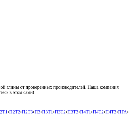
ной глины от проверенных производителей. Наша компания
тесь в этом сами!
2Т1
•
П2Т2
•
П2Т3
•
П3
•
П3Т1
•
П3Т2
•
П3Т3
•
П4Т1
•
П4Т2
•
П4Т3
•
ПГА
•