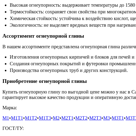
Высокая огнеупорность: выдерживает температуры до 1580 
Термостойкость: сохраняет свои свойства при многократно
Химическая стойкость: устойчива к воздействию кислот, ще
Экологичность: не выделяет вредных веществ при нагреван
Ассортимент огнеупорной глины
В нашем ассортименте представлена огнеупорная глина различ
Изготовления огнеупорных кирпичей и блоков для печей и
Создания огнеупорных покрытий и футеровки промышленн
Производства огнеупорных труб и других конструкций.
Приобретение огнеупорной глины
Купить огнеупорную глину по выгодной цене можно у нас в С
гарантирует высокое качество продукции и оперативную достав
Марка:
М1
•
М1Т1
•
М1Т2
•
М1Т3
•
М2
•
М2Т1
•
М2Т2
•
М2Т3
•
М3
•
М3Т1
•
М3Т
ГОСТ/ТУ: