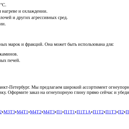
°C.
м нагреве и охлаждении.
лочей и других агрессивных сред.
ии.
ных марок и фракций. Она может быть использована для:
 каминов.
ых печей.
анкт-Петербург. Мы предлагаем широкий ассортимент огнеупор
ку. Оформите заказ на огнеупорную глину прямо сейчас и убеди
2
•
М3Т3
•
М4Т1
•
М4Т2
•
М4Т3
•
П1
•
П1Т1
•
П1Т1А
•
П1Т2
•
П1Т3
•
П2
•
П