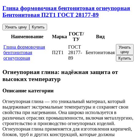
Глина формовочная бентонитовая огнеупорная
Бентонитовая
П2Т1
ГОСТ 28177-89
Узнать цену
Купить
ГОСТ/
Наименование
Марка
Вид
ТУ
Глина формовочная
ГОСТ
Узнать
цену
бентонитовая
П2Т1
28177-
Бентонитовая
огнеупорная
89
Купить
Огнеупорная глина: надёжная защита от
высоких температур
Описание категории
Огнеупорная глина — это уникальный материал, который
выдерживает экстремальные температуры и сохраняет свои
свойства при нагревании. Она широко используется в
различных отраслях промышленности, включая металлургию,
строительство и производство огнеупорных изделий.
Огнеупорная глина применяется для изготовления кирпичей,
блоков, труб и других конструкций, которые должны