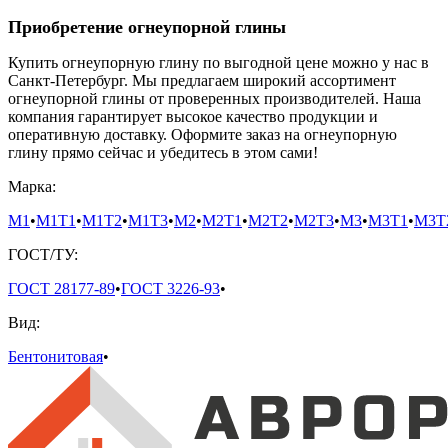
Приобретение огнеупорной глины
Купить огнеупорную глину по выгодной цене можно у нас в
Санкт-Петербург. Мы предлагаем широкий ассортимент
огнеупорной глины от проверенных производителей. Наша
компания гарантирует высокое качество продукции и
оперативную доставку. Оформите заказ на огнеупорную
глину прямо сейчас и убедитесь в этом сами!
Марка:
М1
•
М1Т1
•
М1Т2
•
М1Т3
•
М2
•
М2Т1
•
М2Т2
•
М2Т3
•
М3
•
М3Т1
•
М3Т
ГОСТ/ТУ:
ГОСТ 28177-89
•
ГОСТ 3226-93
•
Вид:
Бентонитовая
•