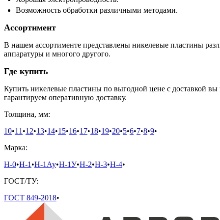
Возможность обработки различными методами.
Ассортимент
В нашем ассортименте представлены никелевые пластины разл
аппаратуры и многого другого.
Где купить
Купить никелевые пластины по выгодной цене с доставкой вы
гарантируем оперативную доставку.
Толщина, мм:
10
•
11
•
12
•
13
•
14
•
15
•
16
•
17
•
18
•
19
•
20
•
5
•
6
•
7
•
8
•
9
•
Марка:
Н-0
•
Н-1
•
Н-1Ау
•
Н-1У
•
Н-2
•
Н-3
•
Н-4
•
ГОСТ/ТУ:
ГОСТ 849-2018
•